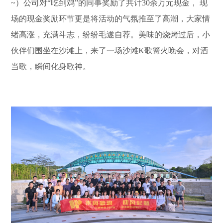
~）公司对“吃到鸡”的同事奖励了共计30余万元现金， 现
场的现金奖励环节更是将活动的气氛推至了高潮，大家情
绪高涨，充满斗志，纷纷毛遂自荐。美味的烧烤过后，小
伙伴们围坐在沙滩上，来了一场沙滩K歌篝火晚会，对酒
当歌，瞬间化身歌神。