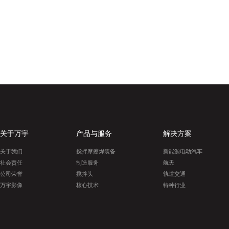
关于万宇
产品与服务
解决方案
关于我们
搅拌摩擦焊装备
新能源电动汽车
社会责任
制造服务
航天
公司荣誉
搅拌头
轨道交通
万宇影像
核心技术
特种行业