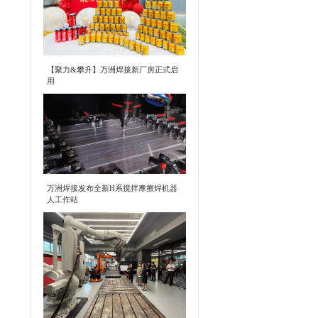
【聚力&攀升】万洲焊接新厂房正式启
用
万洲焊接发布全新H系搅拌摩擦焊机器
人工作站